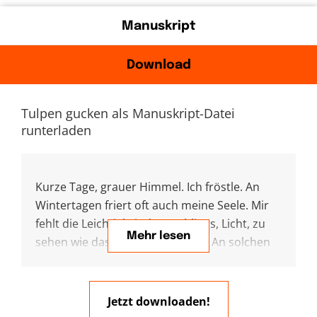
Manuskript
Download
Tulpen gucken als Manuskript-Datei
runterladen
Kurze Tage, grauer Himmel. Ich fröstle. An
Wintertagen friert oft auch meine Seele. Mir
fehlt die Leichtigkeit des Frühlings, Licht, zu
Mehr lesen
sehen wie das Leben weitergeht. An solchen
Tagen brauche ich ganz banal: Tulpen. Am
besten gleich einen bunten Strauß. Ab und zu
gönne ich mir den. Ich freue mich bei jedem
Jetzt downloaden!
Blick auf das blühende Leben, ja, auch über