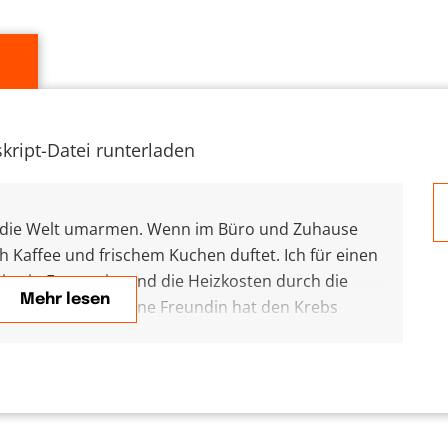
kript-Datei runterladen
 die Welt umarmen. Wenn im Büro und Zuhause
ch Kaffee und frischem Kuchen duftet. Ich für einen
eg in Europa ist und die Heizkosten durch die
Mehr lesen
hricht kommt: Meine Freundin hat den Krebs
 Prüfung bestanden oder, oder, oder – dann könnte
armen. In der Adventszeit wird gerne über das
chen erzählen, dass sie Vorfreude empfinden,
alender öffnen oder wissen, dass jemand sich am
 über das gerade gekaufte Geschenk freuen wird.