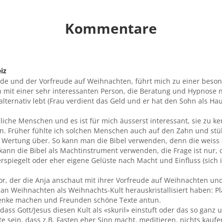
Kommentare
iz
ude und der Vorfreude auf Weihnachten, führt mich zu einer beso
ch mit einer sehr interessanten Person, die Beratung und Hypnose 
alternativ lebt (Frau verdient das Geld und er hat den Sohn als H
iche Menschen und es ist für mich äusserst interessant, sie zu k
en. Früher fühlte ich solchen Menschen auch auf den Zahn und stü
Wertung über. So kann man die Bibel verwenden, denn die weiss 
kann die Bibel als Machtinstrument verwenden, die Frage ist nur,
rspiegelt oder eher eigene Gelüste nach Macht und Einfluss (sich
 vor, der die Anja anschaut mit ihrer Vorfreude auf Weihnachten und
 an Weihnachten als Weihnachts-Kult herauskristallisiert haben: P
nke machen und Freunden schöne Texte antun.
dass Gott/Jesus diesen Kult als «skuril» einstuft oder das so ganz u
te sein, dass z.B. Fasten eher Sinn macht, meditieren, nichts kaufe