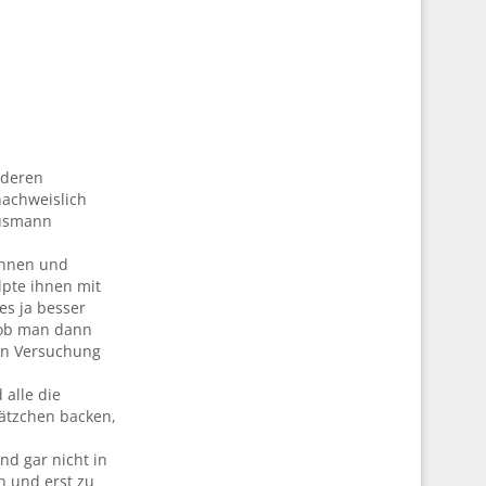
nderen
nachweislich
ausmann
ennen und
lpte ihnen mit
es ja besser
 ob man dann
 in Versuchung
 alle die
lätzchen backen,
nd gar nicht in
n und erst zu