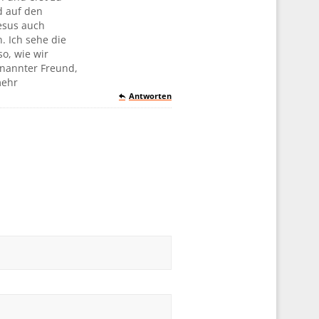
d auf den
esus auch
. Ich sehe die
so, wie wir
nannter Freund,
mehr
Antworten