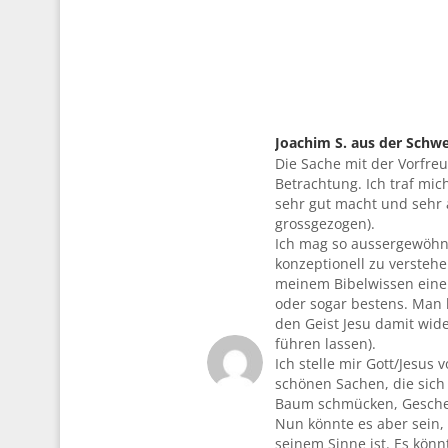
Joachim S. aus der Schwe
Die Sache mit der Vorfre
sagte:
Betrachtung. Ich traf mi
sehr gut macht und sehr 
grossgezogen).
Ich mag so aussergewöhnl
konzeptionell zu versteh
meinem Bibelwissen eine 
oder sogar bestens. Man 
den Geist Jesu damit wide
führen lassen).
Ich stelle mir Gott/Jesus
schönen Sachen, die sich
Baum schmücken, Gesche
Nun könnte es aber sein, 
seinem Sinne ist. Es könn