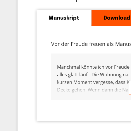
Manuskript
Download
Vor der Freude freuen als Manus
Manchmal könnte ich vor Freude
alles glatt läuft. Die Wohnung na
kurzen Moment vergesse, dass Kri
Decke gehen. Wenn dann die Nac
besiegt oder die Tochter hat die
ich vor Freude die ganze Welt um
Wort Vorfreude gesprochen. Mens
wenn sie morgens ihren Adventsk
Weihnachtsabend ganz besonders