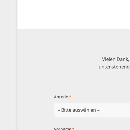
Vielen Dank,
untenstehende
Anrede
*
Vorname
*