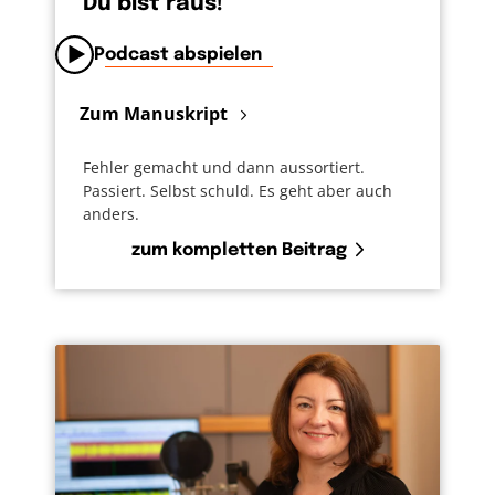
Du bist raus!
Wenn ich einsam bin, mich verlassen fühle.
Wenn ich dachte, ‚das war doch mal Gottes
Podcast abspielen
Wille‘, und jetzt dastehe und ratlos frage: „Wo
bist du jetzt, Gott? Hast du mich hängen
Zum Manuskript
lassen?“ Ich darf bitten, seine Herrlichkeit zu
sehen. Zu sehen, dass er noch da ist, mitgeht
Fehler gemacht und dann aussortiert.
Passiert. Selbst schuld. Es geht aber auch
und ich nicht allein bin.
anders.
Die Geschichte sagt mir aber auch: Gott wird
zum kompletten Beitrag
nicht einfach vor mir stehen und sagen: „Hier
bin ich.“ Sondern Gott wird mich halten, seine
Hand über mir halten. Dann wird er mit mir
auf dem Weg sein. Und wenn er vorüber ist,
werde ich ihm nachblicken und sagen können:
„Das war Gott, der mit mir war. Der bei mir
war.“ In der Rückschau. Im Rückblick werde
ich ihn erkennen. Wer Gott sehen und