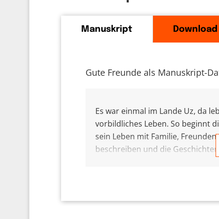
Manuskript
Download
Gute Freunde als Manuskript-Da
Es war einmal im Lande Uz, da le
vorbildliches Leben. So beginnt 
sein Leben mit Familie, Freunden 
beschreiben und die Geschichten
sie nicht gestorben sind, dann le
In der Geschichte bei Hiob gibt 
drängt sich ganz zentral die Fr