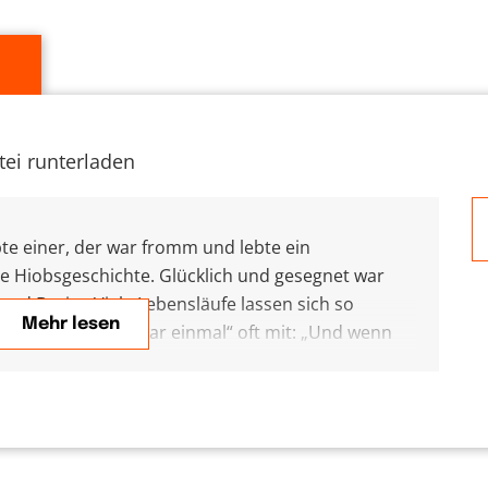
tei runterladen
bte einer, der war fromm und lebte ein
die Hiobsgeschichte. Glücklich und gesegnet war
und Besitz. Viele Lebensläufe lassen sich so
Mehr lesen
 enden nach „es war einmal“ oft mit: „Und wenn
ben sie noch heute“.
es aber eine dramatische Wendung. Und mit ihr
age nach dem „Warum“ in die Geschichte: Warum