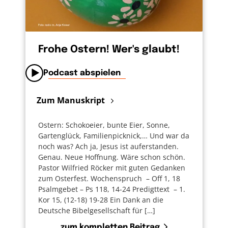
entscheide ich mich auch immer gegen eine
andere Option. Wofür entscheide ich mich? –
Jemand, der sich schon für mich, für uns
entschieden hat, ist Gott. Im 2.Korintherbrief
Frohe Ostern! Wer's glaubt!
schreibt der Apostel Paulus und wir haben
Podcast abspielen
das gerade gehört, dass Gott selbst nicht ein
„Ja“ und „Nein“ zugleich ist. Jesus Christus ist
Zum Manuskript
Gottes gelebtes Ja zu jedem von uns. In dem
er zu jedem ja sagt, bietet er jedem auch ein
Ostern: Schokoeier, bunte Eier, Sonne,
Beziehungsangebot an. Und dieses Angebot
Gartenglück, Familienpicknick,… Und war da
enthält: Gott möchte mit seinem Segen unser
noch was? Ach ja, Jesus ist auferstanden.
Leben begleiten und Gelingen, auch bei
Genau. Neue Hoffnung. Wäre schon schön.
Pastor Wilfried Röcker mit guten Gedanken
wegweisenden Lebensentscheidungen,
zum Osterfest. Wochenspruch – Off 1, 18
schenken. Gott möchte uns Menschen
Psalmgebet – Ps 118, 14-24 Predigttext – 1.
spürbar nahe sein, durch das Wirken seines
Kor 15, (12-18) 19-28 Ein Dank an die
Geistes und in allen Entscheidungen und
Deutsche Bibelgesellschaft für […]
Herausforderungen eine innere Ruhe und
zum kompletten Beitrag