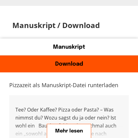
Manuskript / Download
Manuskript
Download
Pizzazeit als Manuskript-Datei runterladen
Tee? Oder Kaffee? Pizza oder Pasta? – Was
nimmst du? Wozu sagst du ja oder nein? Ist
wohl ein Bauchgefühl und manchmal auch
Mehr lesen
ein „sowohl als auch“, praktisch je nach