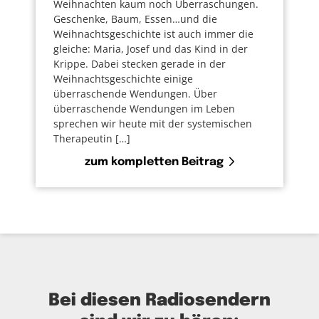
Weihnachten kaum noch Überraschungen.
Den er geschaffen hat und von dem die Bibel,
Geschenke, Baum, Essen…und die
das Alte Testament sagt: „Ich habe dich je und
Weihnachtsgeschichte ist auch immer die
gleiche: Maria, Josef und das Kind in der
je geliebt“ (Jeremia 31,3).
Krippe. Dabei stecken gerade in der
Weihnachtsgeschichte einige
Kein Vorbehalt, kein Zögern, keine Bedingung,
überraschende Wendungen. Über
kein Überschlagen von Leistung und
überraschende Wendungen im Leben
Gegenleistung. Ich bin ein Ja Gottes und Gott
sprechen wir heute mit der systemischen
macht mich zum Geschenk. Und du bist ganz
Therapeutin […]
meine Liebe und bist darin auch ein Geschenk
zum kompletten Beitrag
Gottes. Gott schenkt uns einander.
Das Ja Gottes macht Menschen aus uns, die
fähig sind zur Liebe. Dieses Ja zeigt uns den
Nächsten, der unsere Liebe braucht. Und
ebenso richtet dieses Ja den Blick auch auf
uns selbst. Nächstenliebe und Selbstliebe
gehören zusammen. Das weiß die alte
Bei diesen Radiosendern
jüdische Weisung, die Jesus aufnimmt und