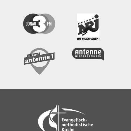
zu meinem Erfolg und zu meinem Scheitern
und damit umgehen, auch im Leben oftmals
ein „Vielleicht“ oder schlussendlich „Nein“ zu
hören. Ich muss nicht mehr weglaufen vor mir
selber. Ich bleibe bei mir und sage trotz allem
ja zu mir. Ein anderer hat das nämlich auch
schon getan. Und auch zu ihm darf ich aus
vollem Herzn„Ja“ sagen. Zu Gott, der mein
Leben in allen zu treffenden Entscheidungen
und Herausforderungen mit seinem Segen
begleiten und Gelingen schenken will. In
diesen Adventstagen werden überall die
Weihnachtskrippen aufgebaut. Da ragt über
den Rand des Holztroges die kleine Hand des
Neugeborenen Christuskindes. Jesus Christus.
Lasst diese kleine Hand nicht ins Leere
greifen. Denn wer es mit diesem Kinde wagt,