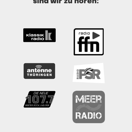
sind wir zu hören:
bekräftigt. „Du sollst deinen Nächsten lieben
wie dich selbst.“ Du sollst dich lieben, du
darfst dich gut finden und mit dir
einverstanden sein, so wie du bist. Mit Körper
und Seele. Für beides gut zu sorgen, muss
Zeit sein. Und aufhören muss, dass ich die
Schuld immer bei mir suche, dass ich mich
der neuen Aufgabe, der Herausforderung
nicht gewachsen sehe, dass ich mich klein
rede, dass ich Entscheidungen mir nicht
zutraue und sie beiseiteschiebe, oder dass
die zögerliche Verneinung meines
Gegenübers zu einem persönlichen Angebot
mich zu sehr in meiner Identität erschüttert.
Ich überlasse mich auch nicht mehr jedem
dunklen Weg in die Angst. Ich kann zu mir
stehen, zu meinen Stärken und Schwächen,