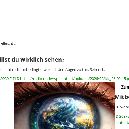
elleicht…
llst du wirklich sehen?
en hat nicht unbedingt etwas mit den Augen zu tun. Sehend…
30930 FIELD:https://radio-m.de/wp-content/uploads/2026/02/klg_26-02-15.p
Zum
Mitb
Du wohns
ID:30875
content