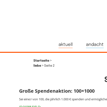
aktuell
andacht
>
Startseite
>
liebe
Seite 2
Große Spendenaktion: 100×1000
Sei eine:r von 100, die jährlich 1.000 € spenden und ermöglich
ID:31588 FIELD: