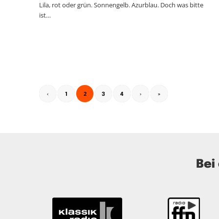
Lila, rot oder grün. Sonnengelb. Azurblau. Doch was bitte
ist…
2
‹
1
3
4
›
»
Bei