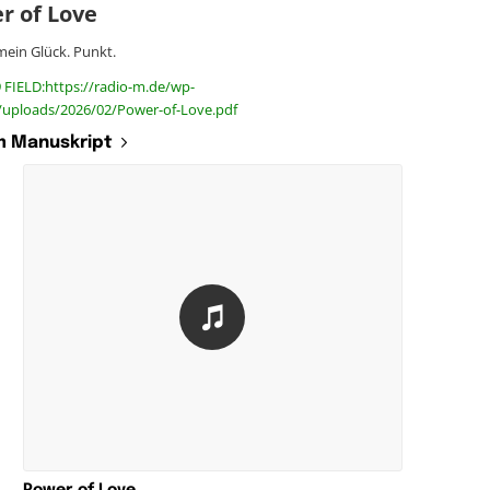
r of Love
mein Glück. Punkt.
 FIELD:https://radio-m.de/wp-
/uploads/2026/02/Power-of-Love.pdf
 Manuskript
Power of Love