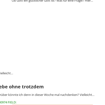
Ob Gott ein glücklicher Gott ist? Was für eine Frage!? Hier…
elleicht…
iebe ohne trotzdem
über könnte ich denn in dieser Woche mal nachdenken? Vielleicht…
30974 FIELD: