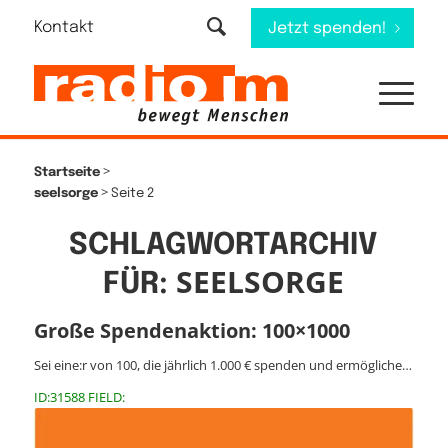
Kontakt
Jetzt spenden!
>
Startseite
>
seelsorge
Seite 2
SCHLAGWORTARCHIV
SEELSORGE
FÜR:
Große Spendenaktion: 100×1000
Sei eine:r von 100, die jährlich 1.000 € spenden und ermögliche…
ID:31588 FIELD: