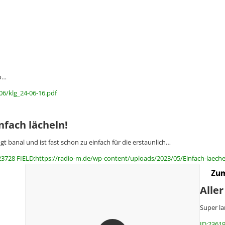
io…
06/klg_24-06-16.pdf
nfach lächeln!
ngt banal und ist fast schon zu einfach für die erstaunlich…
23728 FIELD:https://radio-m.de/wp-content/uploads/2023/05/Einfach-laeche
Zum
Aller
Super la
ID:23619