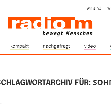
Wir sind
W
kompakt
nachgefragt
video
SOH
SCHLAGWORTARCHIV FÜR:
e…