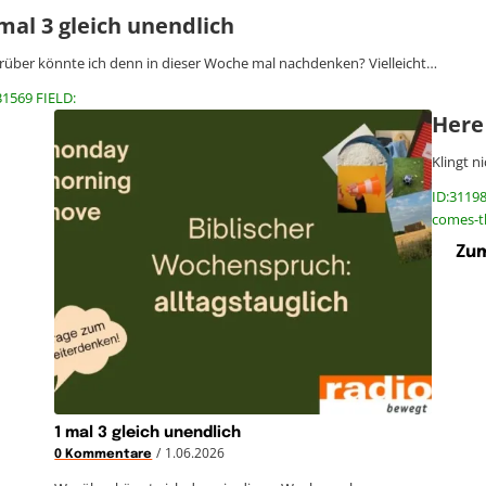
mal 3 gleich unendlich
über könnte ich denn in dieser Woche mal nachdenken? Vielleicht…
31569 FIELD:
Here
Klingt n
ID:3119
comes-t
Zum
1 mal 3 gleich unendlich
/
1.06.2026
0 Kommentare