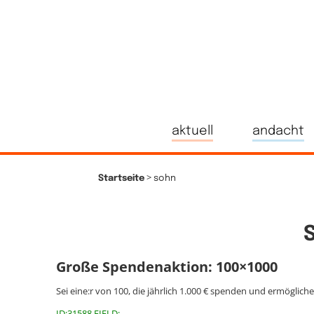
aktuell
andacht
>
Startseite
sohn
Große Spendenaktion: 100×1000
Sei eine:r von 100, die jährlich 1.000 € spenden und ermöglich
ID:31588 FIELD: