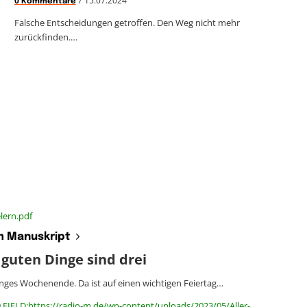
0 Kommentare
Falsche Entscheidungen getroffen. Den Weg nicht mehr
zurückfinden.…
lern.pdf
 Manuskript
 guten Dinge sind drei
nges Wochenende. Da ist auf einen wichtigen Feiertag…
 FIELD:https://radio-m.de/wp-content/uploads/2023/05/Aller-