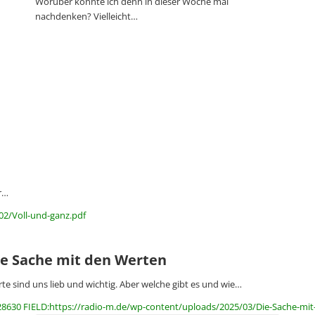
Worüber könnte ich denn in dieser Woche mal
nachdenken? Vielleicht…
r…
02/Voll-und-ganz.pdf
ie Sache mit den Werten
te sind uns lieb und wichtig. Aber welche gibt es und wie…
28630 FIELD:https://radio-m.de/wp-content/uploads/2025/03/Die-Sache-mi