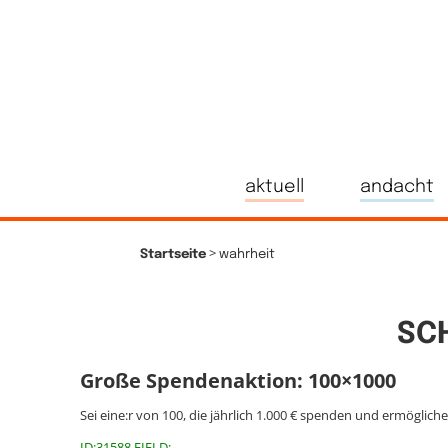
aktuell
andacht
>
Startseite
wahrheit
SC
Große Spendenaktion: 100×1000
Sei eine:r von 100, die jährlich 1.000 € spenden und ermöglich
ID:31588 FIELD: