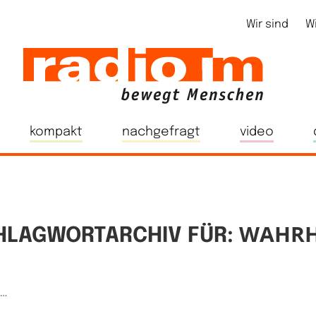
Wir sind
W
kompakt
nachgefragt
video
WAHRH
HLAGWORTARCHIV FÜR:
e…