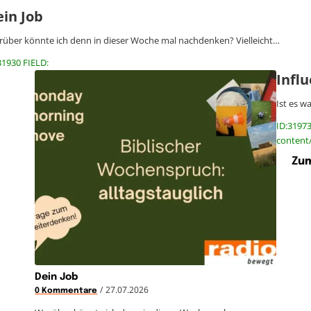
ein Job
über könnte ich denn in dieser Woche mal nachdenken? Vielleicht…
31930 FIELD:
Infl
Ist es w
ID:31973
content/
Zum
Dein Job
/
27.07.2026
0 Kommentare