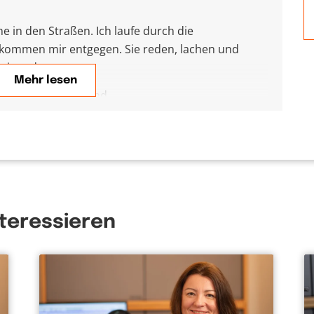
in den Straßen. Ich laufe durch die
 kommen mir entgegen. Sie reden, lachen und
teinander.
Mehr lesen
mich an meine Jugend.
as gemeinsame Abhängen an irgendwelchen Orten.
ch Kontakt. Jeder ist jeweils andere Wege
Was aus ihnen wohl geworden ist? Wahrscheinlich
ines weiß ich: Egal was aus ihnen geworden oder
nteressieren
r, ist und wird mit jedem von ihnen sein. Das ist
 sie es wissen oder sogar spüren, dass sie im Leben
eiß ich nicht. Aber ich kann an sie denken und für
tes Gefühl.