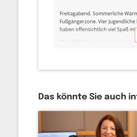
Freitagabend. Sommerliche Wärme 
Fußgängerzone. Vier Jugendliche
haben offensichtlich viel Spaß mi
Mir gefällt das und ich erinnere 
Die Unbedarftheit, die Späße, d
Zu keinem von damals habe ich no
gegangen.
Keine gemeinsame Lebensreise. 
werde ich es nie erfahren, aber e
Das könnte Sie auch i
auch nicht geworden ist – Gott wa
gewiss. Ich bin mir da sicher: Ob
nicht allein unterwegs sind, das w
sie beten.
Und das gibt mir irgendwie ein gu