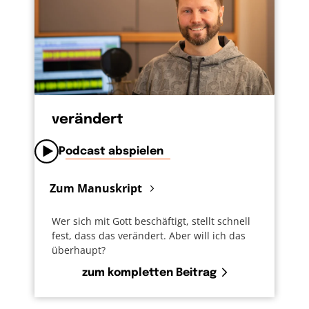
anderen Menschen ein neues Leben
ermöglichen. Oder einen Verein gründen,
eine Initiative unterstützen. Die in meinem
Ort etwas voranbringt oder Menschen hilft,
die sich selbst nicht helfen können. Etwas
säen, was mir wichtig ist. Ganz bewusst für
die, die nach mir kommen.
verändert
Podcast abspielen
Zum Manuskript
Wer sich mit Gott beschäftigt, stellt schnell
fest, dass das verändert. Aber will ich das
überhaupt?
zum kompletten Beitrag