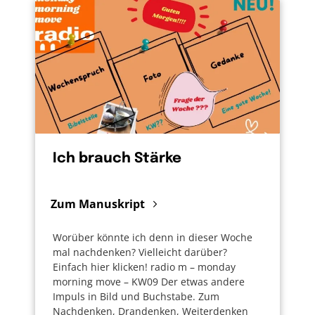
Chef bei seinem Vorhaben unterstütze,
meinem Kind Mut mache oder ihm einfach
nur glaubhaft versichere: „Du kannst das!“ Ich
glaube sogar Weltfrieden, der Erhalt unserer
Lebensbedingungen und vielleicht sogar eine
pünktliche Bahn sind möglich, wenn wir es
uns zutrauen. Mir hilft: Gott traut es uns zu
und bietet seine Hilfe an.
Ich brauch Stärke
Zum Manuskript
Worüber könnte ich denn in dieser Woche
mal nachdenken? Vielleicht darüber?
Einfach hier klicken! radio m – monday
morning move – KW09 Der etwas andere
Impuls in Bild und Buchstabe. Zum
Nachdenken, Drandenken, Weiterdenken