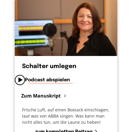
Beter diesen Druck Gott abgibt: „Meine Zeit“,
stellt er fest, „steht in deinen Händen, Gott!“
Vielleicht werde ich 100 Jahre alt, vielleicht ist
aber auch morgen Schluss. Mir macht das
klar: Es kommt nicht drauf an, das Maximum
rauszuholen, sondern, in dem Freude zu
entdecken, was mir auf meinem Weg
geschenkt ist.
Schalter umlegen
Podcast abspielen
Zum Manuskript
Frische Luft, auf einen Boxsack einschlagen,
laut was von ABBA singen. Was kann man
nicht alles tun, um die Laune zu heben!
zum kompletten Beitrag