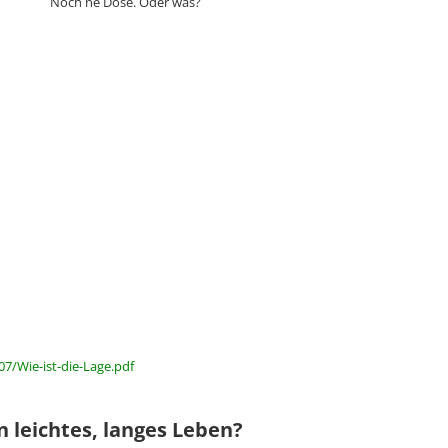
Noch ne Dose. Oder was?
7/Wie-ist-die-Lage.pdf
n leichtes, langes Leben?