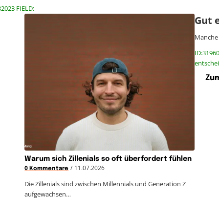
32023 FIELD:
Gut 
Manche 
ID:3196
entsche
Zum
Warum sich Zillenials so oft überfordert fühlen
/
11.07.2026
0 Kommentare
Die Zillenials sind zwischen Millennials und Generation Z
aufgewachsen…