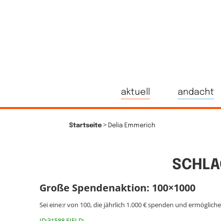
aktuell
andacht
>
Startseite
Delia Emmerich
SCHLA
Große Spendenaktion: 100×1000
Sei eine:r von 100, die jährlich 1.000 € spenden und ermöglich
ID:31588 FIELD: