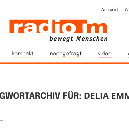
Wir sind
W
kompakt
nachgefragt
video
DELIA EM
GWORTARCHIV FÜR:
e…