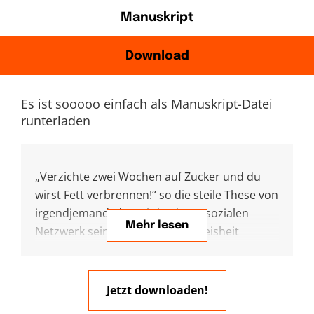
Manuskript
Download
Es ist sooooo einfach als Manuskript-Datei
runterladen
„Verzichte zwei Wochen auf Zucker und du
wirst Fett verbrennen!“ so die steile These von
irgendjemand, der mir in einem sozialen
Mehr lesen
Netzwerk seine vermeintliche Weisheit
eintrichtern will. Der Körper verbrennt zuerst
Zucker und wenn der nicht ausreicht, dann
verbrennt er Fett. Also Zucker weglassen und
Jetzt downloaden!
schon werde ich schlank! Aber stimmt das? –