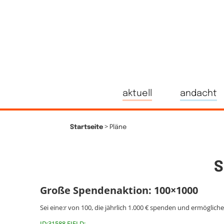
aktuell
andacht
>
Startseite
Pläne
S
Große Spendenaktion: 100×1000
Sei eine:r von 100, die jährlich 1.000 € spenden und ermöglich
ID:31588 FIELD: