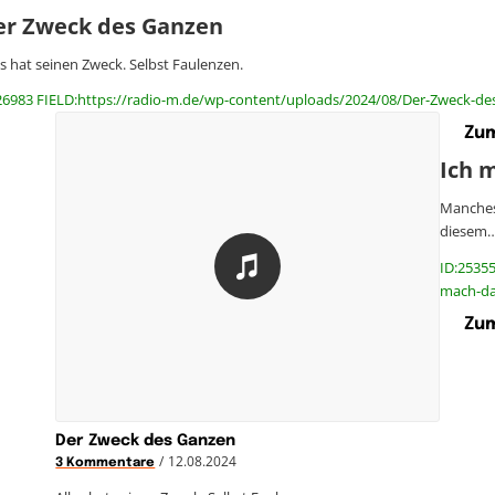
er Zweck des Ganzen
es hat seinen Zweck. Selbst Faulenzen.
26983 FIELD:https://radio-m.de/wp-content/uploads/2024/08/Der-Zweck-de
Zum
Ich m
Manches
diesem
ID:25355
mach-das
Zum
Der Zweck des Ganzen
/
12.08.2024
3 Kommentare