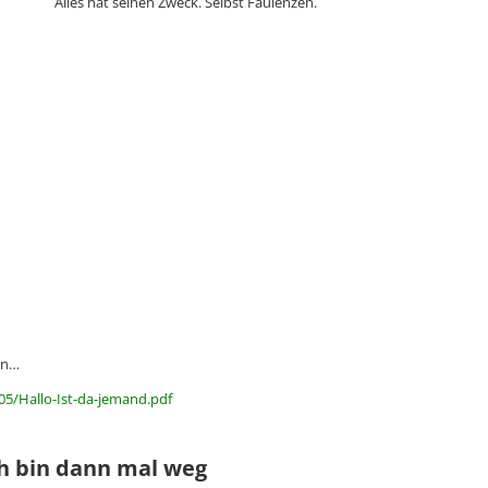
Alles hat seinen Zweck. Selbst Faulenzen.
nn…
05/Hallo-Ist-da-jemand.pdf
ch bin dann mal weg