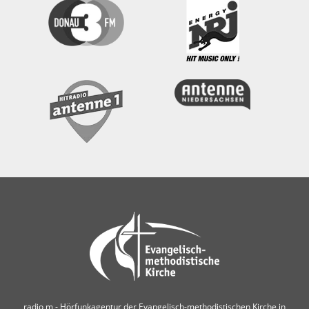
radio m ‐ Hörfunkagentur der Evangelisch-methodistischen Kirche in