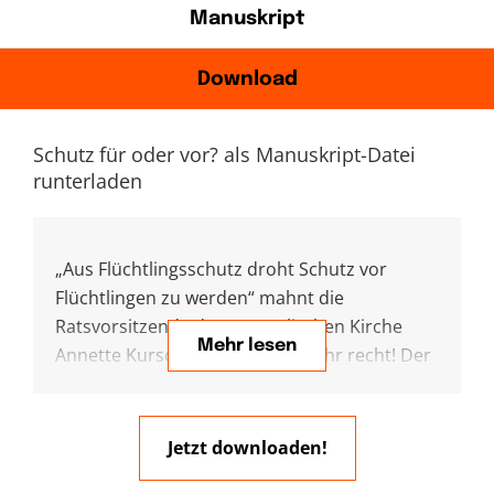
Manuskript
Download
Schutz für oder vor? als Manuskript-Datei
runterladen
„Aus Flüchtlingsschutz droht Schutz vor
Flüchtlingen zu werden“ mahnt die
Ratsvorsitzende der Evangelischen Kirche
Mehr lesen
Annette Kurschus und ich gebe ihr recht! Der
Pläne der EU das Europäische Asylsystem zu
verändern, gehen meist in die gleiche
Richtung. Wir schotten uns ab, kriminalisieren
Jetzt downloaden!
Schutzsuchende und verletzen so oft