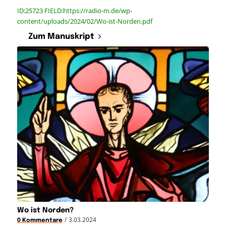
ID:25723 FIELD:https://radio-m.de/wp-
content/uploads/2024/02/Wo-ist-Norden.pdf
Zum Manuskript
Wo ist Norden?
/
3.03.2024
0 Kommentare