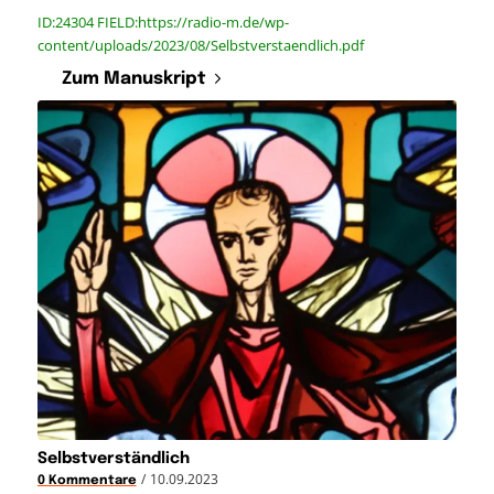
ID:24304 FIELD:https://radio-m.de/wp-
content/uploads/2023/08/Selbstverstaendlich.pdf
Zum Manuskript
Selbstverständlich
/
10.09.2023
0 Kommentare