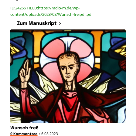
ID:24266 FIELD:https://radio-m.de/wp-
content/uploads/2023/08/Wunsch-freipdf.pdf
Zum Manuskript
Wunsch frei!
/
6.08.2023
0 Kommentare