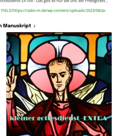
gottesdienst EXTRA - Das gibt es nur bei uns: ein Predigttext…
 FIELD:https://radio-m.de/wp-content/uploads/2023/08/Ja-
 Manuskript