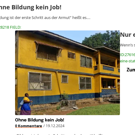
ne Bildung kein Job!
ldung ist der erste Schritt aus der Armut“ heißt es.…
28218 FIELD:
Nur 
Wenn’s s
ID:2761
eine-sta
Zum
Ohne Bildung kein Job!
/
19.12.2024
0 Kommentare