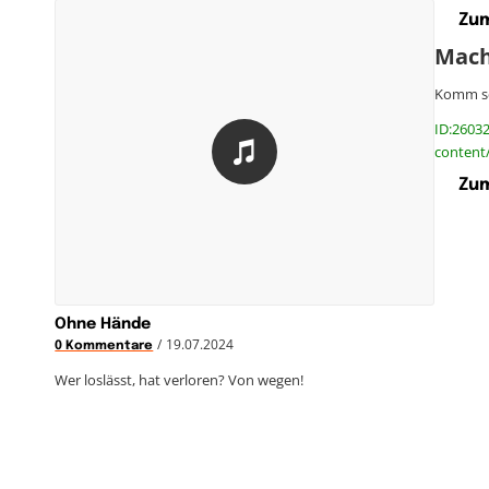
Zum
Mach
Komm sei
ID:26032
content
Zum
Ohne Hände
/
19.07.2024
0 Kommentare
Wer loslässt, hat verloren? Von wegen!