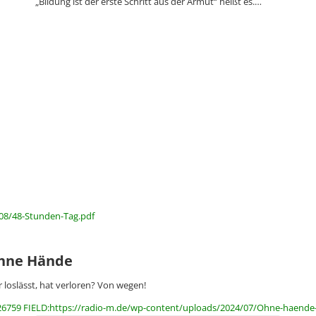
„Bildung ist der erste Schritt aus der Armut“ heißt es.…
/08/48-Stunden-Tag.pdf
hne Hände
 loslässt, hat verloren? Von wegen!
26759 FIELD:https://radio-m.de/wp-content/uploads/2024/07/Ohne-haende