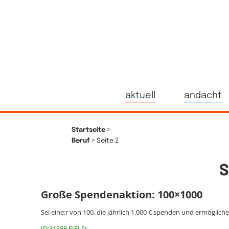
aktuell
andacht
>
Startseite
>
Beruf
Seite 2
S
Große Spendenaktion: 100×1000
Sei eine:r von 100, die jährlich 1.000 € spenden und ermöglich
ID:31588 FIELD: